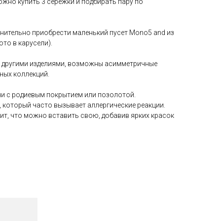
жно купить 3 сережки и подбирать пару по
нительно
приобрести маленький пусет Mono5 and из
то в карусели).
c другими изделиями, возможны асимметричные
ных коллекций.
ни с родиевым покрытием или позолотой.
, который часто вызывает аллергические реакции.
чит, что можно вставить свою, добавив ярких красок