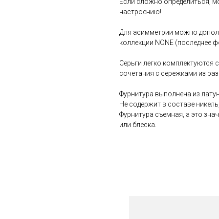
Если сложно определиться, мо
настроению!
Для асимметрии можно допол
коллекции NONE (последнее фо
Серьги легко комплектуются 
сочетания с сережками из раз
Фурнитура выполнена из лату
Не содержит в составе никель
Фурнитура съемная, а это зна
или блеска.