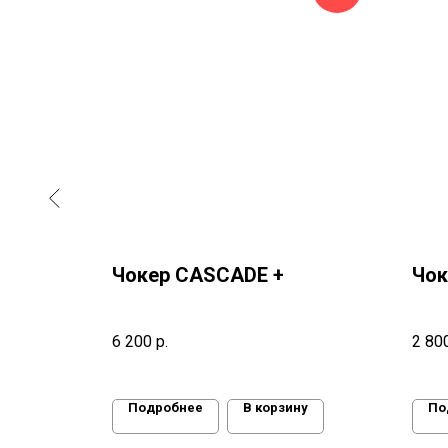
Чокер CASCADE +
Чок
6 200
р.
2 80
ну
Подробнее
В корзину
По