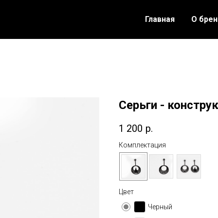
Главная
О бре
Серьги - констр
1 200
р.
Комплектация
Цвет
Черный