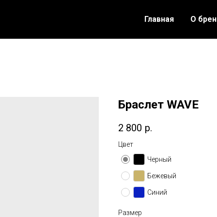
Главная
О бре
Браслет WAVE
2 800
р.
Цвет
Черный
Бежевый
Синий
Размер