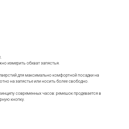
.
жно измерить обхват запястья.
тверстий для максимально комфортной посадки на
лотно на запястье или носить более свободно.
ринципу современных часов: ремешок продевается в
урную кнопку.