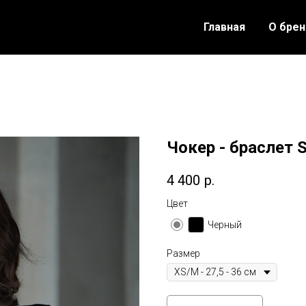
Главная
О бре
Чокер - браслет
4 400
р.
Цвет
Черный
Размер