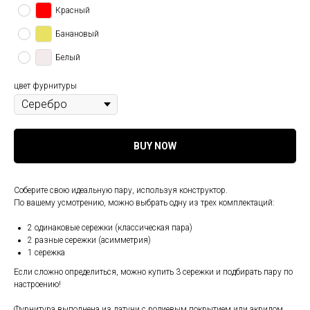
Красный
Банановый
Белый
цвет фурнитуры
BUY NOW
Соберите свою идеальную пару, используя конструктор.
По вашему усмотрению, можно выбрать одну из трех комплектаций:
2 одинаковые сережки (классическая пара)
2 разные сережки (асимметрия)
1 сережка
Если сложно определиться, можно купить 3 сережки и подбирать пару по
настроению!
Фурнитура выполнена из латуни с родиевым покрытием или акрилом