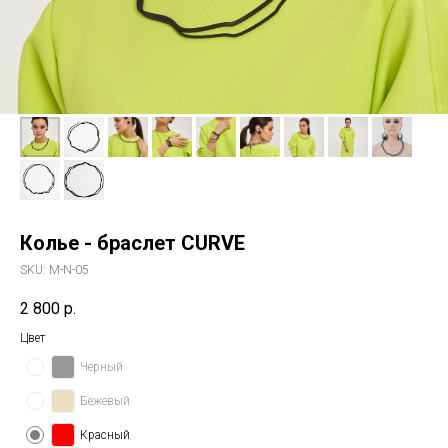
Колье - браслет CURVE
SKU:
M-N-05
2 800
р.
Цвет
Черный
Бежевый
Красный