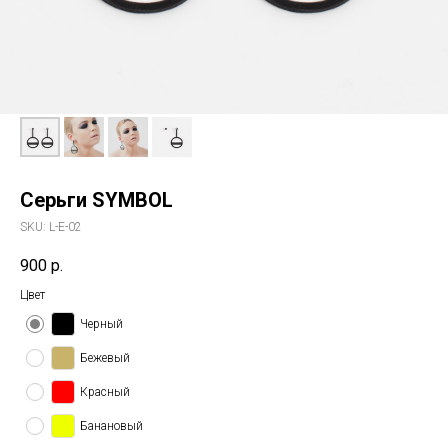
Серьги SYMBOL
SKU:
L-E-02
900
р.
Цвет
Черный
Бежевый
Красный
Банановый