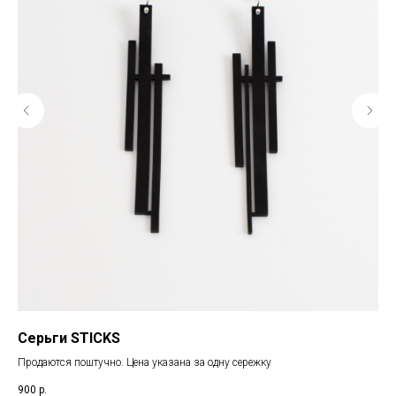
Серьги STICKS
Се
Продаются поштучно. Цена указана за одну сережку
Про
900
р.
90